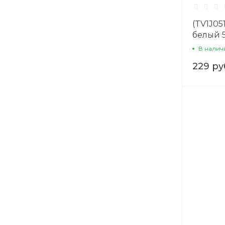
(TV1J05
белый 5
В налич
229 ру