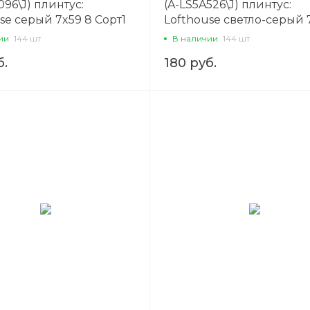
096\J) плинтус:
(A-LS5A526\J) плинтус:
se серый 7x59 8 Сорт1
Lofthouse светло-серый 
Сорт1
ии
144 шт
В наличии
144 шт
б.
180 руб.