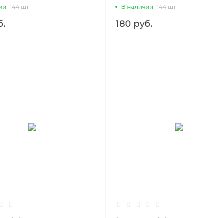
8 Сорт1
ии
144 шт
В наличии
144 шт
б.
180 руб.