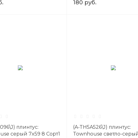
б.
180 руб.
096\J) плинтус:
(A-TH5A526\J) плинтус:
se серый 7x59 8 Сорт1
Townhouse светло-серый