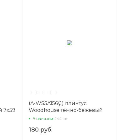
(A-WS5A156\J) плинтус:
й 7x59
Woodhouse темно-бежевый
7x59 8 Сорт1
В наличии
144 шт
180 руб.