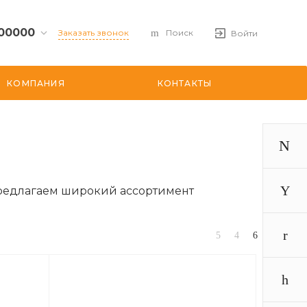
00000
Заказать звонок
Поиск
Войти
рг,
КОМПАНИЯ
КОНТАКТЫ
т, дом
t.ru
00
предлагаем широкий ассортимент
59, оф