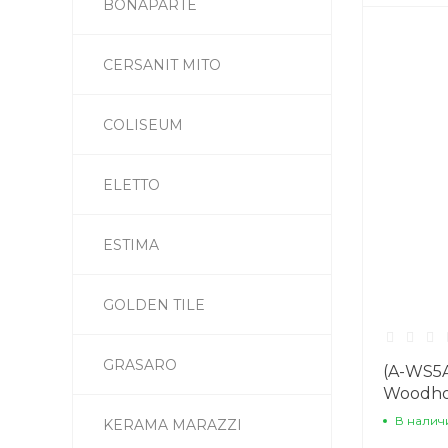
BONAPARTE
CERSANIT MITO
COLISEUM
ELETTO
ESTIMA
GOLDEN TILE
GRASARO
(A-WS5A
Woodho
Сорт1
В налич
KERAMA MARAZZI