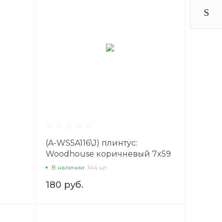
(A-WS5A116\J) плинтус:
Woodhouse коричневый 7x59
8 Сорт1
В наличии
144 шт
180 руб.