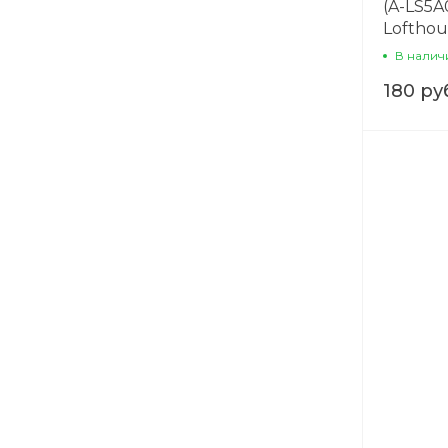
(A-LS5A
Lofthou
В налич
180 ру