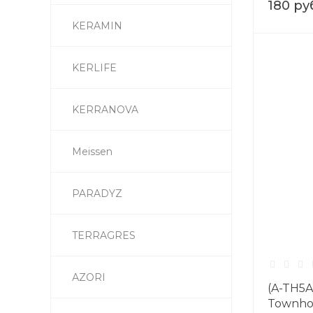
180 ру
KERAMIN
KERLIFE
KERRANOVA
Meissen
PARADYZ
TERRAGRES
АZORI
(A-TH5A
Townhou