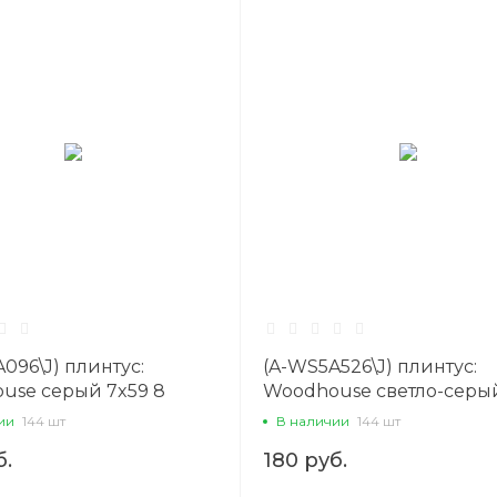
096\J) плинтус:
(A-WS5A526\J) плинтус:
use серый 7x59 8
Woodhouse светло-серы
8 Сорт1
ии
144 шт
В наличии
144 шт
б.
180 руб.