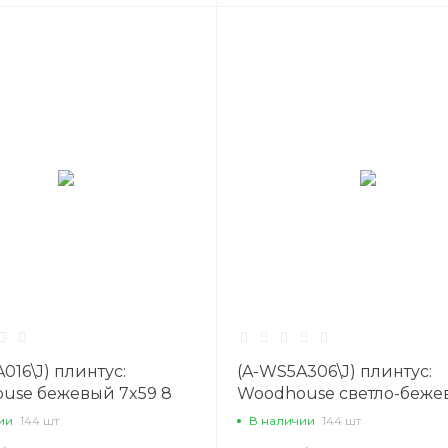
016\J) плинтус:
(A-WS5A306\J) плинтус:
use бежевый 7x59 8
Woodhouse светло-беж
7x59 8 Сорт1
ии
144 шт
В наличии
144 шт