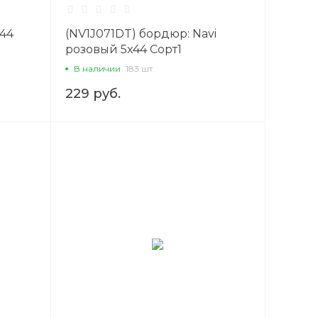
x44
(NV1J071DT) бордюр: Navi
розовый 5x44 Сорт1
В наличии
183 шт
229 руб.