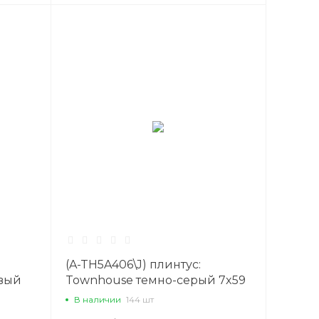
(A-TH5A406\J) плинтус:
евый
Townhouse темно-серый 7x59
8 Сорт1
В наличии
144 шт