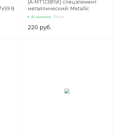
(A-MT1J381\K) спецэлемент
7x59 8
металлический: Metallic
декорированный золотистый
В наличии
176 шт
1x44 Сорт1
220 руб.