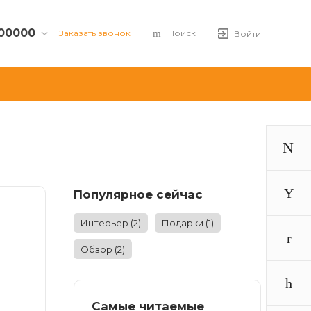
00000
Заказать звонок
Поиск
Войти
рг,
т, дом
t.ru
00
Популярное сейчас
59, оф
Интерьер
(2)
Подарки
(1)
Обзор
(2)
Самые читаемые