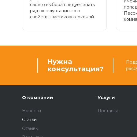
именн
своего выбора следует знать
попад
ряд эксплуатационных
Песок
свойств пластиковых оконой.
комнат
Нужна
Подр
консультация?
расс
О компании
Услуги
Новости
Доставка
Статьи
Отзывы