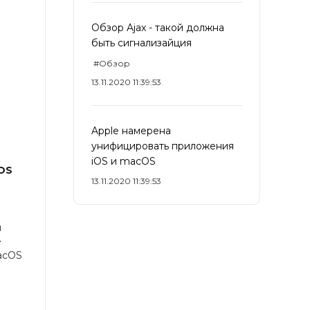
Обзор Ajax - такой должна
быть сигнализайция
#Обзор
13.11.2020 11:39:53
Apple намерена
унифицировать приложения
iOS и macOS
OS
13.11.2020 11:39:53
м
е
acOS