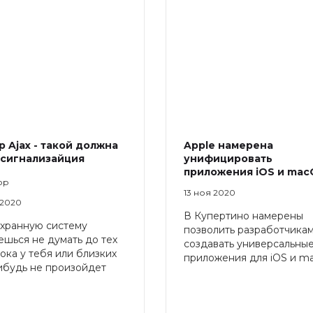
 Ajax - такой должна
Apple намерена
 сигнализайция
унифицировать
приложения iOS и mac
ор
13 ноя 2020
 2020
В Купертино намерены
хранную систему
позволить разработчика
ешься не думать до тех
создавать универсальны
пока у тебя или близких
приложения для iOS и m
ибудь не произойдет