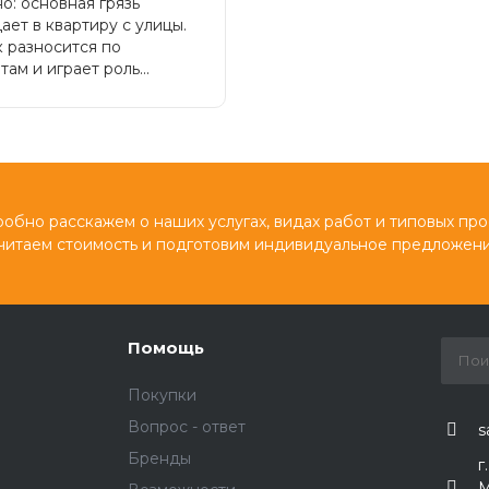
о: основная грязь
ает в квартиру с улицы.
 разносится по
ам и играет роль...
обно расскажем о наших услугах, видах работ и типовых про
читаем стоимость и подготовим индивидуальное предложени
Помощь
Покупки
Вопрос - ответ
s
Бренды
г
М