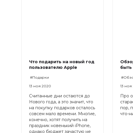
Что подарить на новый год
Обзор
пользователю Apple
быть
#Подарки
#Обз
13 ноя 2020
13 ноя
Считанные дни остаются до
Про о
Нового года, а это значит, что
стара
на покупку подарков осталось
пор, 
совсем мало времени. Многие,
что-н
конечно, хотят получить на
праздник новенький iPhone,
однако бюджет зачастую не