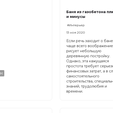
Баня из газобетона п
и минусы
#Интерьер
13 ноя 2020
Если речь заходит о бане
чаще всего воображени
рисует небольшую
деревянную постройку.
Однако, эта кажущаяся
простота требует серьез
финансовых затрат, а в с
жн
самостоятельного
строительства, специаль
знаний, трудолюбия и
времени.