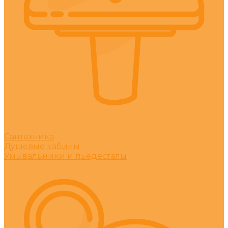
Сантехника
Душевые кабины
Умывальники и пьедесталы