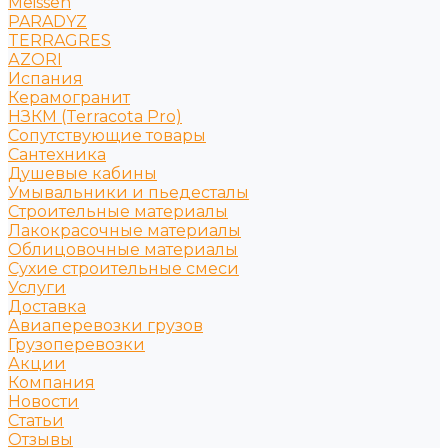
Meissen
PARADYZ
TERRAGRES
АZORI
Испания
Керамогранит
НЗКМ (Terracota Pro)
Сопутствующие товары
Сантехника
Душевые кабины
Умывальники и пьедесталы
Строительные материалы
Лакокрасочные материалы
Облицовочные материалы
Сухие строительные смеси
Услуги
Доставка
Авиаперевозки грузов
Грузоперевозки
Акции
Компания
Новости
Статьи
Отзывы