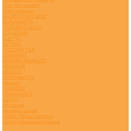
Для гостинной
Для спальни
ATLAS CONCORDE
BONAPARTE
CERSANIT MITO
COLISEUM
ELETTO
ESTIMA
GOLDEN TILE
GRASARO
KERAMA MARAZZI
KERAMIN
KERLIFE
KERRANOVA
Meissen
PARADYZ
TERRAGRES
АZORI
Испания
Керамогранит
НЗКМ (Terracota Pro)
Сопутствующие товары