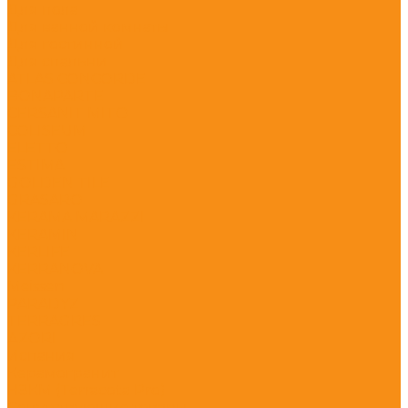
Для пола
Для ванной комнаты
Для гостинной
Для спальни
ATLAS CONCORDE
BONAPARTE
CERSANIT MITO
COLISEUM
ELETTO
ESTIMA
GOLDEN TILE
GRASARO
KERAMA MARAZZI
KERAMIN
KERLIFE
KERRANOVA
Meissen
PARADYZ
TERRAGRES
АZORI
Испания
Керамогранит
НЗКМ (Terracota Pro)
Сопутствующие товары