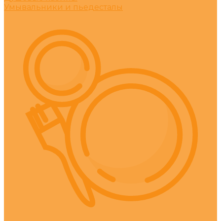
Умывальники и пьедесталы