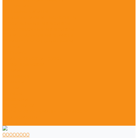
Сантехника
Душевые кабины
Умывальники и пьедесталы
Строительные материалы
Лакокрасочные материалы
Облицовочные материалы
Сухие строительные смеси
Услуги
Доставка
Авиаперевозки грузов
Грузоперевозки
Акции
Компания
Новости
Статьи
Отзывы
Вакансии
Сотрудники
Политика конфиденциальности
Сертификаты
Контакты
00000000