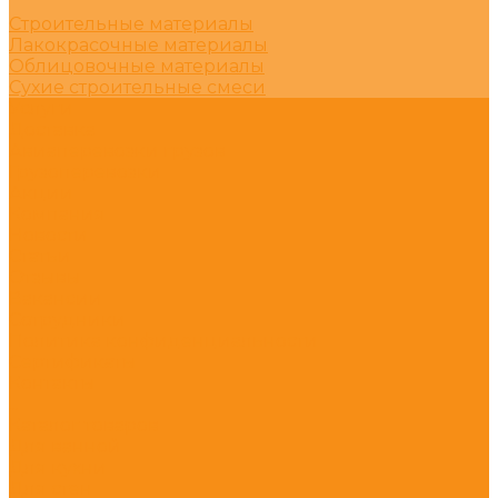
Строительные материалы
Лакокрасочные материалы
Облицовочные материалы
Сухие строительные смеси
Услуги
Доставка
Авиаперевозки грузов
Грузоперевозки
Акции
Компания
Новости
Статьи
Отзывы
Вакансии
Сотрудники
Политика конфиденциальности
Сертификаты
Контакты
...
Каталог товаров
Для ванной
Для кухни
Для стен