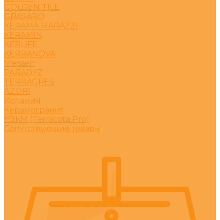
GOLDEN TILE
GRASARO
KERAMA MARAZZI
KERAMIN
KERLIFE
KERRANOVA
Meissen
PARADYZ
TERRAGRES
АZORI
Испания
Керамогранит
НЗКМ (Terracota Pro)
Сопутствующие товары