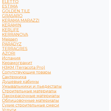
ELETTO
ESTIMA
GOLDEN TILE
GRASARO
KERAMA MARAZZI
KERAMIN
KERLIFE
KERRANOVA
Meissen
PARADYZ
TERRAGRES
АZORI
Испания
Керамогранит
НЗКМ (Terracota Pro)
Сопутствующие товары
Сантехника
Душевые кабины
Умывальники и пьедесталы
Строительные материалы
Лакокрасочные материалы
Облицовочные материалы
Сухие строительные смеси
Услуги