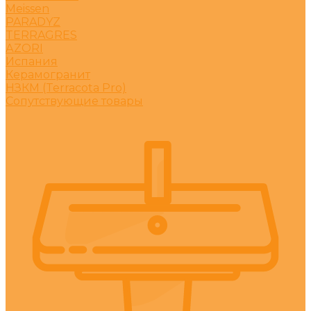
Meissen
PARADYZ
TERRAGRES
АZORI
Испания
Керамогранит
НЗКМ (Terracota Pro)
Сопутствующие товары