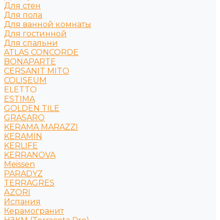
Для стен
Для пола
Для ванной комнаты
Для гостинной
Для спальни
ATLAS CONCORDE
BONAPARTE
CERSANIT MITO
COLISEUM
ELETTO
ESTIMA
GOLDEN TILE
GRASARO
KERAMA MARAZZI
KERAMIN
KERLIFE
KERRANOVA
Meissen
PARADYZ
TERRAGRES
АZORI
Испания
Керамогранит