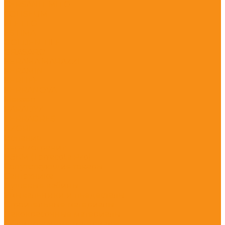
CERSANIT MITO
COLISEUM
ELETTO
ESTIMA
GOLDEN TILE
GRASARO
KERAMA MARAZZI
KERAMIN
KERLIFE
KERRANOVA
Meissen
PARADYZ
TERRAGRES
АZORI
Испания
Керамогранит
НЗКМ (Terracota Pro)
Сопутствующие товары
Сантехника
Душевые кабины
Умывальники и пьедесталы
Строительные материалы
Лакокрасочные материалы
Облицовочные материалы