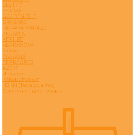
ELETTO
ESTIMA
GOLDEN TILE
GRASARO
KERAMA MARAZZI
KERAMIN
KERLIFE
KERRANOVA
Meissen
PARADYZ
TERRAGRES
АZORI
Испания
Керамогранит
НЗКМ (Terracota Pro)
Сопутствующие товары