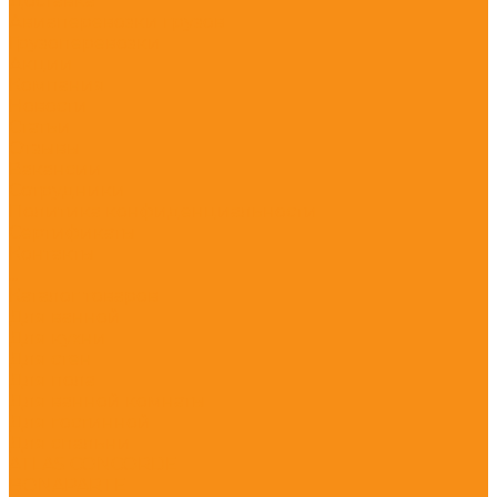
Доставка
Авиаперевозки грузов
Грузоперевозки
Акции
Компания
Новости
Статьи
Отзывы
Вакансии
Сотрудники
Политика конфиденциальности
Сертификаты
Контакты
...
Каталог товаров
Для ванной
Для кухни
Для стен
Для пола
Для ванной комнаты
Для гостинной
Для спальни
ATLAS CONCORDE
BONAPARTE