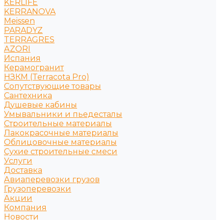
KERLIFE
KERRANOVA
Meissen
PARADYZ
TERRAGRES
АZORI
Испания
Керамогранит
НЗКМ (Terracota Pro)
Сопутствующие товары
Сантехника
Душевые кабины
Умывальники и пьедесталы
Строительные материалы
Лакокрасочные материалы
Облицовочные материалы
Сухие строительные смеси
Услуги
Доставка
Авиаперевозки грузов
Грузоперевозки
Акции
Компания
Новости