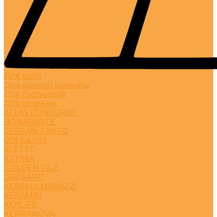
Для пола
Для ванной комнаты
Для гостинной
Для спальни
ATLAS CONCORDE
BONAPARTE
CERSANIT MITO
COLISEUM
ELETTO
ESTIMA
GOLDEN TILE
GRASARO
KERAMA MARAZZI
KERAMIN
KERLIFE
KERRANOVA