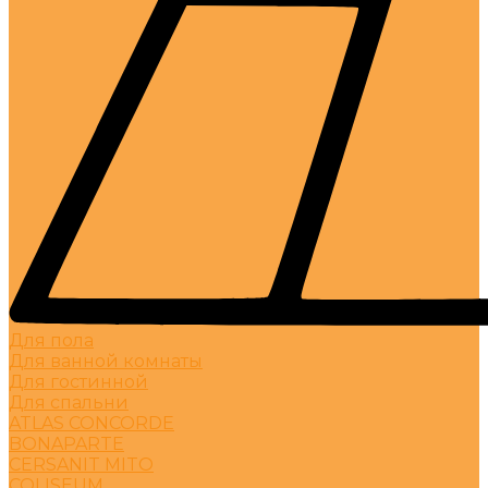
Для пола
Для ванной комнаты
Для гостинной
Для спальни
ATLAS CONCORDE
BONAPARTE
CERSANIT MITO
COLISEUM