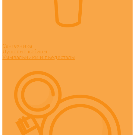
Сантехника
Душевые кабины
Умывальники и пьедесталы