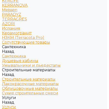
KERLIFE
KERRANOVA
Meissen
PARADYZ
TERRAGRES
АZORI
Испания
Керамогранит
НЗКМ (Terracota Pro)
Сопутствующие товары
Сантехника
Назад
Сантехника
Душевые кабины
Умывальники и пьедесталы
Строительные материалы
Назад
Строительные материалы
Лакокрасочные материалы
Облицовочные материалы
Сухие строительные смеси
Услуги
Назад
Услуги