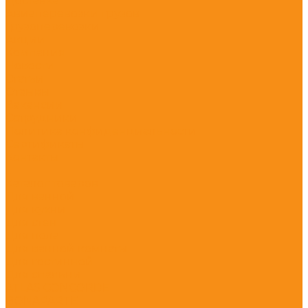
Доставка
Авиаперевозки грузов
Грузоперевозки
Акции
Компания
Новости
Статьи
Отзывы
Вакансии
Сотрудники
Политика конфиденциальности
Сертификаты
Контакты
...
Каталог товаров
Для ванной
Для кухни
Для стен
Для пола
Для ванной комнаты
Для гостинной
Для спальни
ATLAS CONCORDE
BONAPARTE