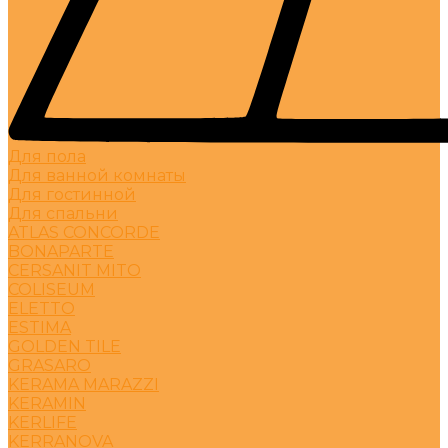
Для пола
Для ванной комнаты
Для гостинной
Для спальни
ATLAS CONCORDE
BONAPARTE
CERSANIT MITO
COLISEUM
ELETTO
ESTIMA
GOLDEN TILE
GRASARO
KERAMA MARAZZI
KERAMIN
KERLIFE
KERRANOVA