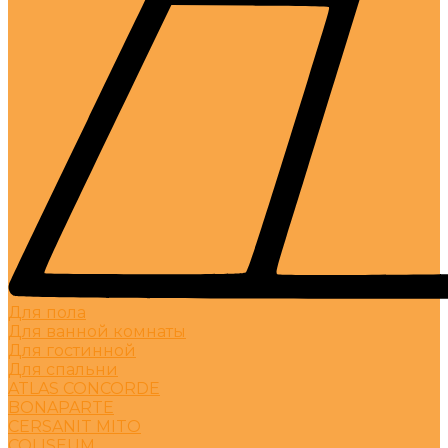
Для пола
Для ванной комнаты
Для гостинной
Для спальни
ATLAS CONCORDE
BONAPARTE
CERSANIT MITO
COLISEUM