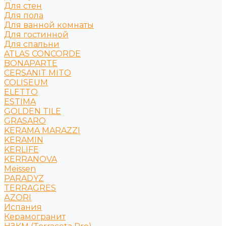
Для стен
Для пола
Для ванной комнаты
Для гостинной
Для спальни
ATLAS CONCORDE
BONAPARTE
CERSANIT MITO
COLISEUM
ELETTO
ESTIMA
GOLDEN TILE
GRASARO
KERAMA MARAZZI
KERAMIN
KERLIFE
KERRANOVA
Meissen
PARADYZ
TERRAGRES
АZORI
Испания
Керамогранит