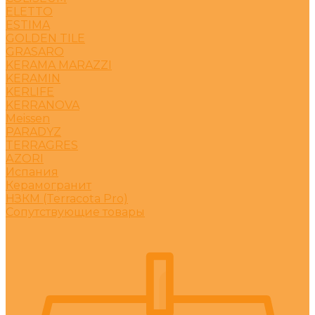
ELETTO
ESTIMA
GOLDEN TILE
GRASARO
KERAMA MARAZZI
KERAMIN
KERLIFE
KERRANOVA
Meissen
PARADYZ
TERRAGRES
АZORI
Испания
Керамогранит
НЗКМ (Terracota Pro)
Сопутствующие товары