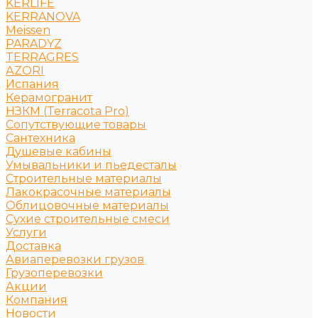
KERLIFE
KERRANOVA
Meissen
PARADYZ
TERRAGRES
АZORI
Испания
Керамогранит
НЗКМ (Terracota Pro)
Сопутствующие товары
Сантехника
Душевые кабины
Умывальники и пьедесталы
Строительные материалы
Лакокрасочные материалы
Облицовочные материалы
Сухие строительные смеси
Услуги
Доставка
Авиаперевозки грузов
Грузоперевозки
Акции
Компания
Новости