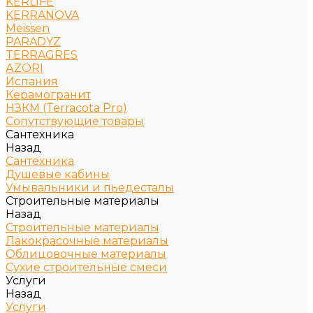
KERLIFE
KERRANOVA
Meissen
PARADYZ
TERRAGRES
АZORI
Испания
Керамогранит
НЗКМ (Terracota Pro)
Сопутствующие товары
Сантехника
Назад
Сантехника
Душевые кабины
Умывальники и пьедесталы
Строительные материалы
Назад
Строительные материалы
Лакокрасочные материалы
Облицовочные материалы
Сухие строительные смеси
Услуги
Назад
Услуги