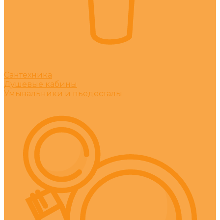
Сантехника
Душевые кабины
Умывальники и пьедесталы