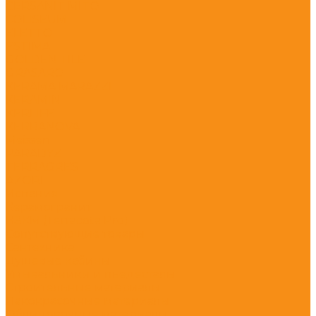
CERSANIT MITO
COLISEUM
ELETTO
ESTIMA
GOLDEN TILE
GRASARO
KERAMA MARAZZI
KERAMIN
KERLIFE
KERRANOVA
Meissen
PARADYZ
TERRAGRES
АZORI
Испания
Керамогранит
НЗКМ (Terracota Pro)
Сопутствующие товары
Сантехника
Душевые кабины
Умывальники и пьедесталы
Строительные материалы
Лакокрасочные материалы
Облицовочные материалы