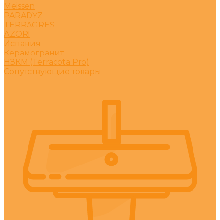
Meissen
PARADYZ
TERRAGRES
АZORI
Испания
Керамогранит
НЗКМ (Terracota Pro)
Сопутствующие товары