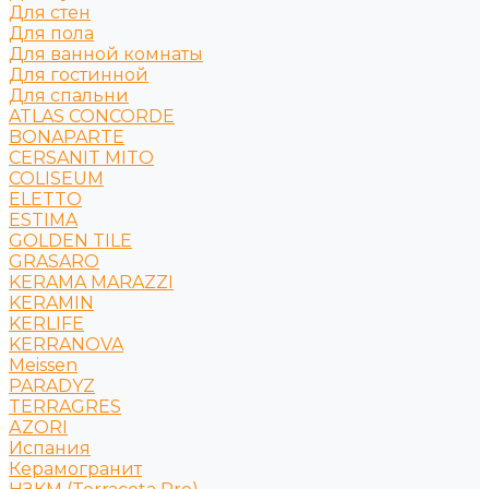
Для стен
Для пола
Для ванной комнаты
Для гостинной
Для спальни
ATLAS CONCORDE
BONAPARTE
CERSANIT MITO
COLISEUM
ELETTO
ESTIMA
GOLDEN TILE
GRASARO
KERAMA MARAZZI
KERAMIN
KERLIFE
KERRANOVA
Meissen
PARADYZ
TERRAGRES
АZORI
Испания
Керамогранит