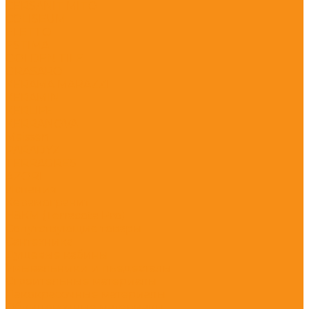
CERSANIT MITO
COLISEUM
ELETTO
ESTIMA
GOLDEN TILE
GRASARO
KERAMA MARAZZI
KERAMIN
KERLIFE
KERRANOVA
Meissen
PARADYZ
TERRAGRES
АZORI
Испания
Керамогранит
НЗКМ (Terracota Pro)
Сопутствующие товары
Сантехника
Душевые кабины
Умывальники и пьедесталы
Строительные материалы
Лакокрасочные материалы
Облицовочные материалы