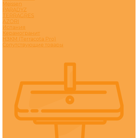
Meissen
PARADYZ
TERRAGRES
АZORI
Испания
Керамогранит
НЗКМ (Terracota Pro)
Сопутствующие товары