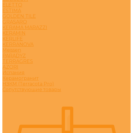
ELETTO
ESTIMA
GOLDEN TILE
GRASARO
KERAMA MARAZZI
KERAMIN
KERLIFE
KERRANOVA
Meissen
PARADYZ
TERRAGRES
АZORI
Испания
Керамогранит
НЗКМ (Terracota Pro)
Сопутствующие товары