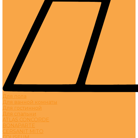
Для пола
Для ванной комнаты
Для гостинной
Для спальни
ATLAS CONCORDE
BONAPARTE
CERSANIT MITO
COLISEUM