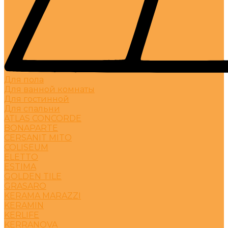
Для пола
Для ванной комнаты
Для гостинной
Для спальни
ATLAS CONCORDE
BONAPARTE
CERSANIT MITO
COLISEUM
ELETTO
ESTIMA
GOLDEN TILE
GRASARO
KERAMA MARAZZI
KERAMIN
KERLIFE
KERRANOVA