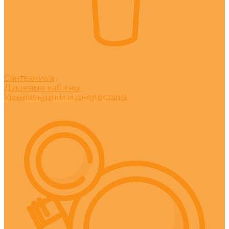
Сантехника
Душевые кабины
Умывальники и пьедесталы