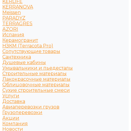
KERLIFE
KERRANOVA
Meissen
PARADYZ
TERRAGRES
АZORI
Испания
Керамогранит
НЗКМ (Terracota Pro)
Сопутствующие товары
Сантехника
Душевые кабины
Умывальники и пьедесталы
Строительные материалы
Лакокрасочные материалы
Облицовочные материалы
Сухие строительные смеси
Услуги
Доставка
Авиаперевозки грузов
Грузоперевозки
Акции
Компания
Новости