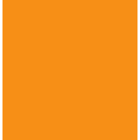
Доставка
Авиаперевозки грузов
Грузоперевозки
Акции
Компания
Новости
Статьи
Отзывы
Вакансии
Сотрудники
Политика конфиденциальности
Сертификаты
Контакты
...
Каталог товаров
Для ванной
Для кухни
Для стен
Для пола
Для ванной комнаты
Для гостинной
Для спальни
ATLAS CONCORDE
BONAPARTE