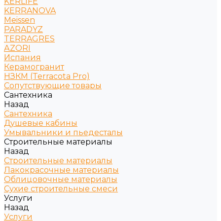
KERLIFE
KERRANOVA
Meissen
PARADYZ
TERRAGRES
АZORI
Испания
Керамогранит
НЗКМ (Terracota Pro)
Сопутствующие товары
Сантехника
Назад
Сантехника
Душевые кабины
Умывальники и пьедесталы
Строительные материалы
Назад
Строительные материалы
Лакокрасочные материалы
Облицовочные материалы
Сухие строительные смеси
Услуги
Назад
Услуги