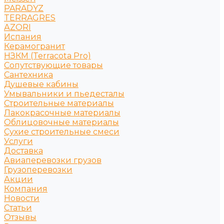
PARADYZ
TERRAGRES
АZORI
Испания
Керамогранит
НЗКМ (Terracota Pro)
Сопутствующие товары
Сантехника
Душевые кабины
Умывальники и пьедесталы
Строительные материалы
Лакокрасочные материалы
Облицовочные материалы
Сухие строительные смеси
Услуги
Доставка
Авиаперевозки грузов
Грузоперевозки
Акции
Компания
Новости
Статьи
Отзывы