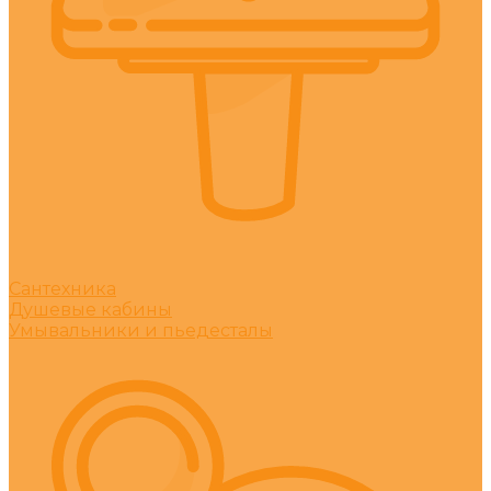
Сантехника
Душевые кабины
Умывальники и пьедесталы