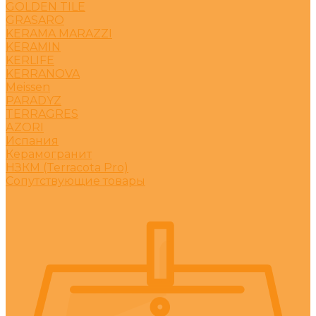
GOLDEN TILE
GRASARO
KERAMA MARAZZI
KERAMIN
KERLIFE
KERRANOVA
Meissen
PARADYZ
TERRAGRES
АZORI
Испания
Керамогранит
НЗКМ (Terracota Pro)
Сопутствующие товары