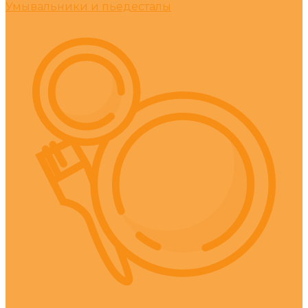
Умывальники и пьедесталы