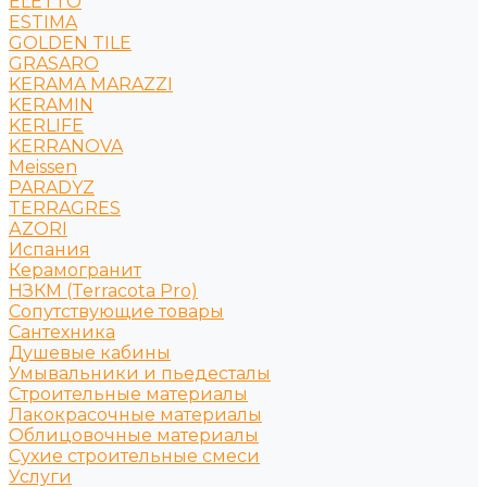
ELETTO
ESTIMA
GOLDEN TILE
GRASARO
KERAMA MARAZZI
KERAMIN
KERLIFE
KERRANOVA
Meissen
PARADYZ
TERRAGRES
АZORI
Испания
Керамогранит
НЗКМ (Terracota Pro)
Сопутствующие товары
Сантехника
Душевые кабины
Умывальники и пьедесталы
Строительные материалы
Лакокрасочные материалы
Облицовочные материалы
Сухие строительные смеси
Услуги