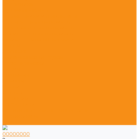
Сантехника
Душевые кабины
Умывальники и пьедесталы
Строительные материалы
Лакокрасочные материалы
Облицовочные материалы
Сухие строительные смеси
Услуги
Доставка
Авиаперевозки грузов
Грузоперевозки
Акции
Компания
Новости
Статьи
Отзывы
Вакансии
Сотрудники
Политика конфиденциальности
Сертификаты
Контакты
00000000