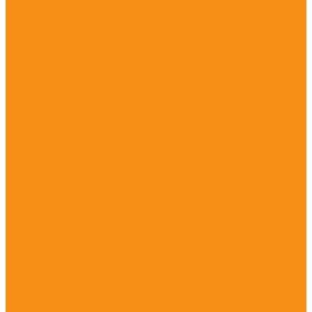
Для пола
Для ванной комнаты
Для гостинной
Для спальни
ATLAS CONCORDE
BONAPARTE
CERSANIT MITO
COLISEUM
ELETTO
ESTIMA
GOLDEN TILE
GRASARO
KERAMA MARAZZI
KERAMIN
KERLIFE
KERRANOVA
Meissen
PARADYZ
TERRAGRES
АZORI
Испания
Керамогранит
НЗКМ (Terracota Pro)
Сопутствующие товары