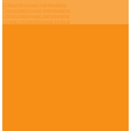
Строительные материалы
Лакокрасочные материалы
Облицовочные материалы
Сухие строительные смеси
Услуги
Доставка
Авиаперевозки грузов
Грузоперевозки
Акции
Компания
Новости
Статьи
Отзывы
Вакансии
Сотрудники
Политика конфиденциальности
Сертификаты
Контакты
...
Каталог товаров
Для ванной
Для кухни
Для стен