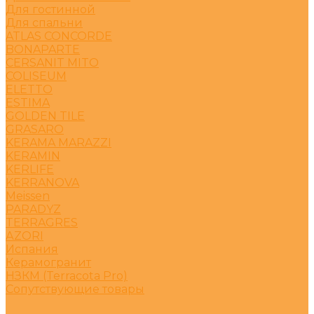
Для гостинной
Для спальни
ATLAS CONCORDE
BONAPARTE
CERSANIT MITO
COLISEUM
ELETTO
ESTIMA
GOLDEN TILE
GRASARO
KERAMA MARAZZI
KERAMIN
KERLIFE
KERRANOVA
Meissen
PARADYZ
TERRAGRES
АZORI
Испания
Керамогранит
НЗКМ (Terracota Pro)
Сопутствующие товары