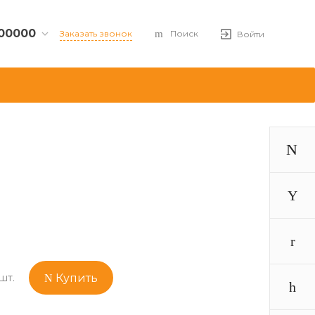
00000
Заказать звонок
Поиск
Войти
рг,
т, дом
t.ru
00
59, оф
шт.
Купить