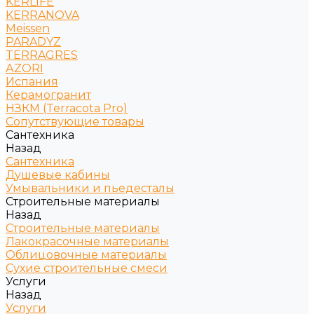
KERLIFE
KERRANOVA
Meissen
PARADYZ
TERRAGRES
АZORI
Испания
Керамогранит
НЗКМ (Terracota Pro)
Сопутствующие товары
Сантехника
Назад
Сантехника
Душевые кабины
Умывальники и пьедесталы
Строительные материалы
Назад
Строительные материалы
Лакокрасочные материалы
Облицовочные материалы
Сухие строительные смеси
Услуги
Назад
Услуги