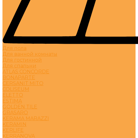
Для пола
Для ванной комнаты
Для гостинной
Для спальни
ATLAS CONCORDE
BONAPARTE
CERSANIT MITO
COLISEUM
ELETTO
ESTIMA
GOLDEN TILE
GRASARO
KERAMA MARAZZI
KERAMIN
KERLIFE
KERRANOVA