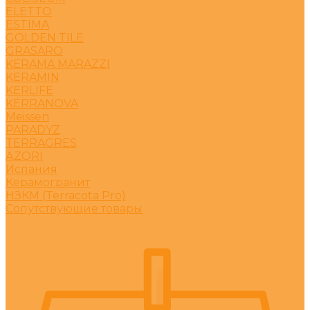
ELETTO
ESTIMA
GOLDEN TILE
GRASARO
KERAMA MARAZZI
KERAMIN
KERLIFE
KERRANOVA
Meissen
PARADYZ
TERRAGRES
АZORI
Испания
Керамогранит
НЗКМ (Terracota Pro)
Сопутствующие товары