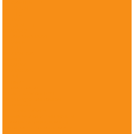
CERSANIT MITO
COLISEUM
ELETTO
ESTIMA
GOLDEN TILE
GRASARO
KERAMA MARAZZI
KERAMIN
KERLIFE
KERRANOVA
Meissen
PARADYZ
TERRAGRES
АZORI
Испания
Керамогранит
НЗКМ (Terracota Pro)
Сопутствующие товары
Сантехника
Душевые кабины
Умывальники и пьедесталы
Строительные материалы
Лакокрасочные материалы
Облицовочные материалы