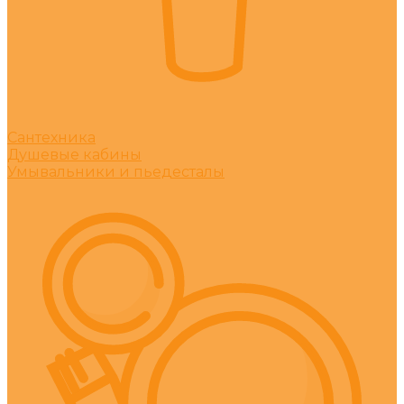
Сантехника
Душевые кабины
Умывальники и пьедесталы