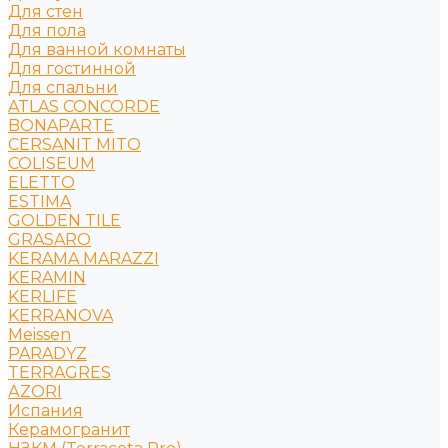
Для стен
Для пола
Для ванной комнаты
Для гостинной
Для спальни
ATLAS CONCORDE
BONAPARTE
CERSANIT MITO
COLISEUM
ELETTO
ESTIMA
GOLDEN TILE
GRASARO
KERAMA MARAZZI
KERAMIN
KERLIFE
KERRANOVA
Meissen
PARADYZ
TERRAGRES
АZORI
Испания
Керамогранит