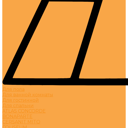
Для пола
Для ванной комнаты
Для гостинной
Для спальни
ATLAS CONCORDE
BONAPARTE
CERSANIT MITO
COLISEUM