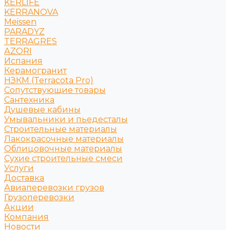
KERLIFE
KERRANOVA
Meissen
PARADYZ
TERRAGRES
АZORI
Испания
Керамогранит
НЗКМ (Terracota Pro)
Сопутствующие товары
Сантехника
Душевые кабины
Умывальники и пьедесталы
Строительные материалы
Лакокрасочные материалы
Облицовочные материалы
Сухие строительные смеси
Услуги
Доставка
Авиаперевозки грузов
Грузоперевозки
Акции
Компания
Новости