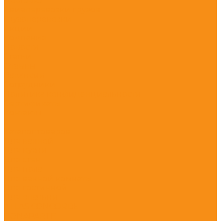
Доставка
Авиаперевозки грузов
Грузоперевозки
Акции
Компания
Новости
Статьи
Отзывы
Вакансии
Сотрудники
Политика конфиденциальности
Сертификаты
Контакты
...
Каталог товаров
Для ванной
Для кухни
Для стен
Для пола
Для ванной комнаты
Для гостинной
Для спальни
ATLAS CONCORDE
BONAPARTE