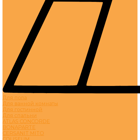
Для пола
Для ванной комнаты
Для гостинной
Для спальни
ATLAS CONCORDE
BONAPARTE
CERSANIT MITO
COLISEUM