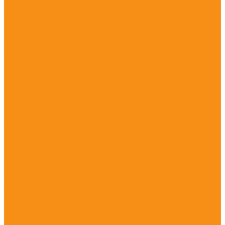
CERSANIT MITO
COLISEUM
ELETTO
ESTIMA
GOLDEN TILE
GRASARO
KERAMA MARAZZI
KERAMIN
KERLIFE
KERRANOVA
Meissen
PARADYZ
TERRAGRES
АZORI
Испания
Керамогранит
НЗКМ (Terracota Pro)
Сопутствующие товары
Сантехника
Душевые кабины
Умывальники и пьедесталы
Строительные материалы
Лакокрасочные материалы
Облицовочные материалы