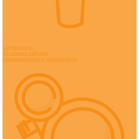
Сантехника
Душевые кабины
Умывальники и пьедесталы