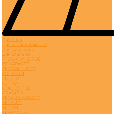
Для пола
Для ванной комнаты
Для гостинной
Для спальни
ATLAS CONCORDE
BONAPARTE
CERSANIT MITO
COLISEUM
ELETTO
ESTIMA
GOLDEN TILE
GRASARO
KERAMA MARAZZI
KERAMIN
KERLIFE
KERRANOVA