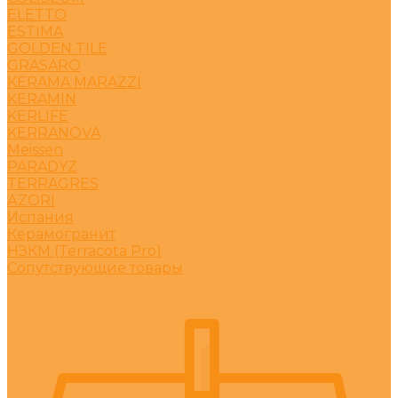
ELETTO
ESTIMA
GOLDEN TILE
GRASARO
KERAMA MARAZZI
KERAMIN
KERLIFE
KERRANOVA
Meissen
PARADYZ
TERRAGRES
АZORI
Испания
Керамогранит
НЗКМ (Terracota Pro)
Сопутствующие товары