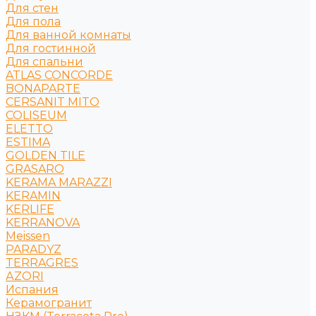
Для стен
Для пола
Для ванной комнаты
Для гостинной
Для спальни
ATLAS CONCORDE
BONAPARTE
CERSANIT MITO
COLISEUM
ELETTO
ESTIMA
GOLDEN TILE
GRASARO
KERAMA MARAZZI
KERAMIN
KERLIFE
KERRANOVA
Meissen
PARADYZ
TERRAGRES
АZORI
Испания
Керамогранит