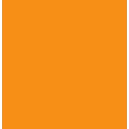
Доставка
Авиаперевозки грузов
Грузоперевозки
Акции
Компания
Новости
Статьи
Отзывы
Вакансии
Сотрудники
Политика конфиденциальности
Сертификаты
Контакты
...
Каталог товаров
Для ванной
Для кухни
Для стен
Для пола
Для ванной комнаты
Для гостинной
Для спальни
ATLAS CONCORDE
BONAPARTE