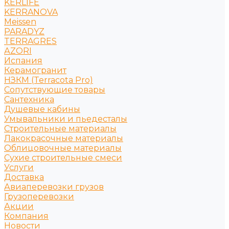
KERLIFE
KERRANOVA
Meissen
PARADYZ
TERRAGRES
АZORI
Испания
Керамогранит
НЗКМ (Terracota Pro)
Сопутствующие товары
Сантехника
Душевые кабины
Умывальники и пьедесталы
Строительные материалы
Лакокрасочные материалы
Облицовочные материалы
Сухие строительные смеси
Услуги
Доставка
Авиаперевозки грузов
Грузоперевозки
Акции
Компания
Новости