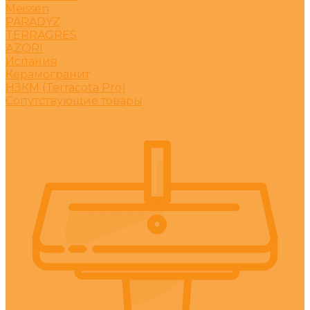
Meissen
PARADYZ
TERRAGRES
АZORI
Испания
Керамогранит
НЗКМ (Terracota Pro)
Сопутствующие товары