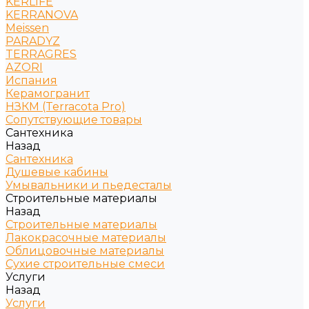
KERLIFE
KERRANOVA
Meissen
PARADYZ
TERRAGRES
АZORI
Испания
Керамогранит
НЗКМ (Terracota Pro)
Сопутствующие товары
Сантехника
Назад
Сантехника
Душевые кабины
Умывальники и пьедесталы
Строительные материалы
Назад
Строительные материалы
Лакокрасочные материалы
Облицовочные материалы
Сухие строительные смеси
Услуги
Назад
Услуги