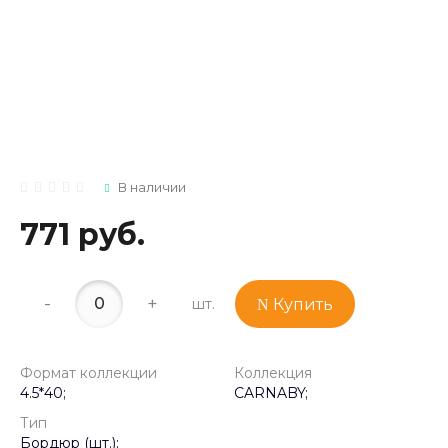
В наличии
771 руб.
-
+
шт.
Купить
Формат коллекции
Коллекция
4.5*40;
CARNABY;
Тип
Бордюр (шт.);