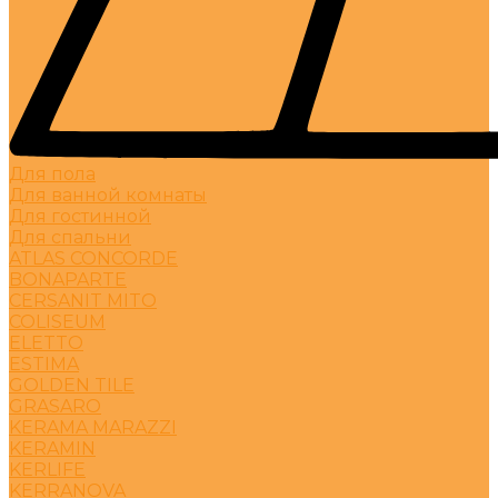
Для пола
Для ванной комнаты
Для гостинной
Для спальни
ATLAS CONCORDE
BONAPARTE
CERSANIT MITO
COLISEUM
ELETTO
ESTIMA
GOLDEN TILE
GRASARO
KERAMA MARAZZI
KERAMIN
KERLIFE
KERRANOVA