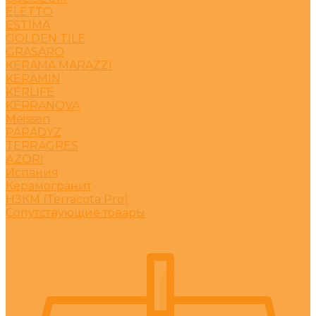
ELETTO
ESTIMA
GOLDEN TILE
GRASARO
KERAMA MARAZZI
KERAMIN
KERLIFE
KERRANOVA
Meissen
PARADYZ
TERRAGRES
АZORI
Испания
Керамогранит
НЗКМ (Terracota Pro)
Сопутствующие товары