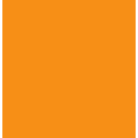
Доставка
Авиаперевозки грузов
Грузоперевозки
Акции
Компания
Новости
Статьи
Отзывы
Вакансии
Сотрудники
Политика конфиденциальности
Сертификаты
Контакты
...
Каталог товаров
Для ванной
Для кухни
Для стен
Для пола
Для ванной комнаты
Для гостинной
Для спальни
ATLAS CONCORDE
BONAPARTE