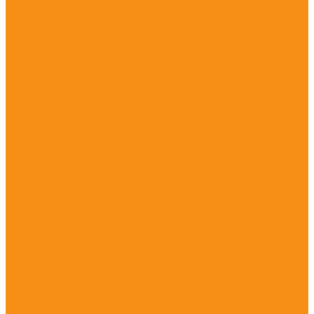
CERSANIT MITO
COLISEUM
ELETTO
ESTIMA
GOLDEN TILE
GRASARO
KERAMA MARAZZI
KERAMIN
KERLIFE
KERRANOVA
Meissen
PARADYZ
TERRAGRES
АZORI
Испания
Керамогранит
НЗКМ (Terracota Pro)
Сопутствующие товары
Сантехника
Душевые кабины
Умывальники и пьедесталы
Строительные материалы
Лакокрасочные материалы
Облицовочные материалы