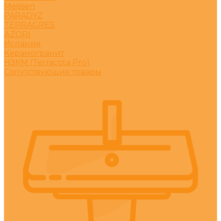
Meissen
PARADYZ
TERRAGRES
АZORI
Испания
Керамогранит
НЗКМ (Terracota Pro)
Сопутствующие товары