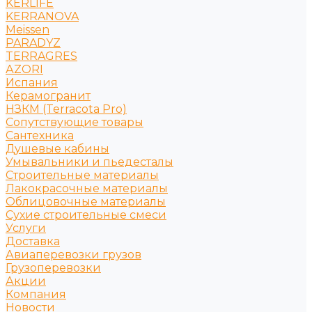
KERLIFE
KERRANOVA
Meissen
PARADYZ
TERRAGRES
АZORI
Испания
Керамогранит
НЗКМ (Terracota Pro)
Сопутствующие товары
Сантехника
Душевые кабины
Умывальники и пьедесталы
Строительные материалы
Лакокрасочные материалы
Облицовочные материалы
Сухие строительные смеси
Услуги
Доставка
Авиаперевозки грузов
Грузоперевозки
Акции
Компания
Новости