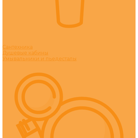
Сантехника
Душевые кабины
Умывальники и пьедесталы