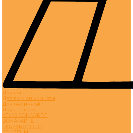
Для пола
Для ванной комнаты
Для гостинной
Для спальни
ATLAS CONCORDE
BONAPARTE
CERSANIT MITO
COLISEUM