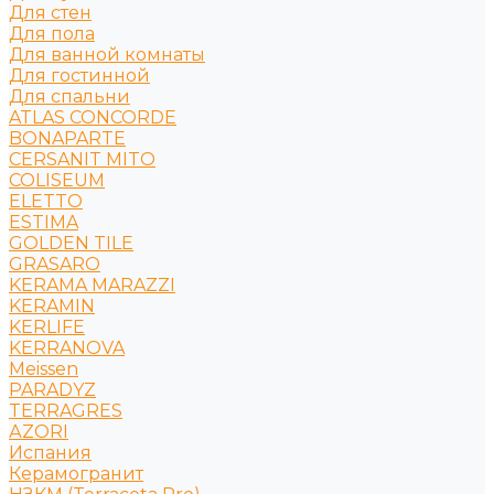
Для стен
Для пола
Для ванной комнаты
Для гостинной
Для спальни
ATLAS CONCORDE
BONAPARTE
CERSANIT MITO
COLISEUM
ELETTO
ESTIMA
GOLDEN TILE
GRASARO
KERAMA MARAZZI
KERAMIN
KERLIFE
KERRANOVA
Meissen
PARADYZ
TERRAGRES
АZORI
Испания
Керамогранит