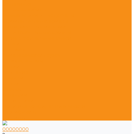
Сантехника
Душевые кабины
Умывальники и пьедесталы
Строительные материалы
Лакокрасочные материалы
Облицовочные материалы
Сухие строительные смеси
Услуги
Доставка
Авиаперевозки грузов
Грузоперевозки
Акции
Компания
Новости
Статьи
Отзывы
Вакансии
Сотрудники
Политика конфиденциальности
Сертификаты
Контакты
00000000