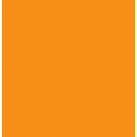
Для пола
Для ванной комнаты
Для гостинной
Для спальни
ATLAS CONCORDE
BONAPARTE
CERSANIT MITO
COLISEUM
ELETTO
ESTIMA
GOLDEN TILE
GRASARO
KERAMA MARAZZI
KERAMIN
KERLIFE
KERRANOVA
Meissen
PARADYZ
TERRAGRES
АZORI
Испания
Керамогранит
НЗКМ (Terracota Pro)
Сопутствующие товары