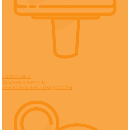
Сантехника
Душевые кабины
Умывальники и пьедесталы