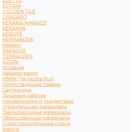
ELETTO
ESTIMA
GOLDEN TILE
GRASARO
KERAMA MARAZZI
KERAMIN
KERLIFE
KERRANOVA
Meissen
PARADYZ
TERRAGRES
АZORI
Испания
Керамогранит
НЗКМ (Terracota Pro)
Сопутствующие товары
Сантехника
Душевые кабины
Умывальники и пьедесталы
Строительные материалы
Лакокрасочные материалы
Облицовочные материалы
Сухие строительные смеси
Услуги