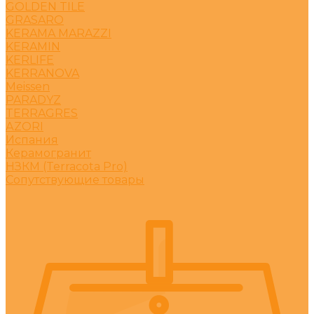
GOLDEN TILE
GRASARO
KERAMA MARAZZI
KERAMIN
KERLIFE
KERRANOVA
Meissen
PARADYZ
TERRAGRES
АZORI
Испания
Керамогранит
НЗКМ (Terracota Pro)
Сопутствующие товары