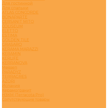
Для гостинной
Для спальни
ATLAS CONCORDE
BONAPARTE
CERSANIT MITO
COLISEUM
ELETTO
ESTIMA
GOLDEN TILE
GRASARO
KERAMA MARAZZI
KERAMIN
KERLIFE
KERRANOVA
Meissen
PARADYZ
TERRAGRES
АZORI
Испания
Керамогранит
НЗКМ (Terracota Pro)
Сопутствующие товары