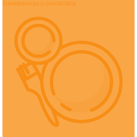
Умывальники и пьедесталы