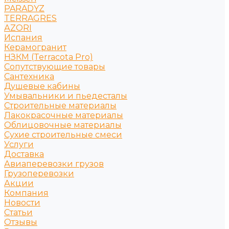
PARADYZ
TERRAGRES
АZORI
Испания
Керамогранит
НЗКМ (Terracota Pro)
Сопутствующие товары
Сантехника
Душевые кабины
Умывальники и пьедесталы
Строительные материалы
Лакокрасочные материалы
Облицовочные материалы
Сухие строительные смеси
Услуги
Доставка
Авиаперевозки грузов
Грузоперевозки
Акции
Компания
Новости
Статьи
Отзывы