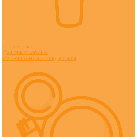
Сантехника
Душевые кабины
Умывальники и пьедесталы