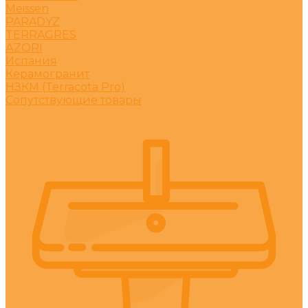
Meissen
PARADYZ
TERRAGRES
АZORI
Испания
Керамогранит
НЗКМ (Terracota Pro)
Сопутствующие товары