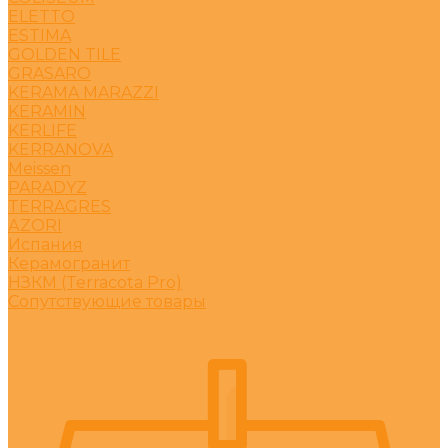
ELETTO
ESTIMA
GOLDEN TILE
GRASARO
KERAMA MARAZZI
KERAMIN
KERLIFE
KERRANOVA
Meissen
PARADYZ
TERRAGRES
АZORI
Испания
Керамогранит
НЗКМ (Terracota Pro)
Сопутствующие товары