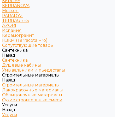
KERLIFE
KERRANOVA
Meissen
PARADYZ
TERRAGRES
АZORI
Испания
Керамогранит
НЗКМ (Terracota Pro)
Сопутствующие товары
Сантехника
Назад
Сантехника
Душевые кабины
Умывальники и пьедесталы
Строительные материалы
Назад
Строительные материалы
Лакокрасочные материалы
Облицовочные материалы
Сухие строительные смеси
Услуги
Назад
Услуги