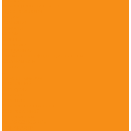
Доставка
Авиаперевозки грузов
Грузоперевозки
Акции
Компания
Новости
Статьи
Отзывы
Вакансии
Сотрудники
Политика конфиденциальности
Сертификаты
Контакты
...
Каталог товаров
Для ванной
Для кухни
Для стен
Для пола
Для ванной комнаты
Для гостинной
Для спальни
ATLAS CONCORDE
BONAPARTE