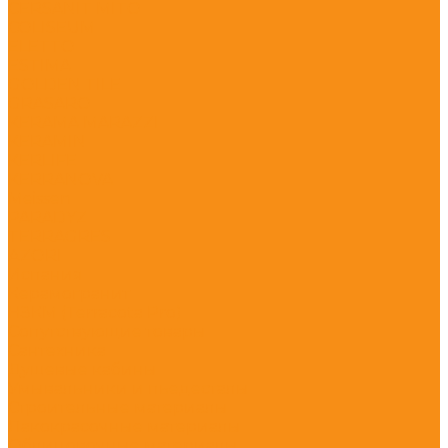
CERSANIT MITO
COLISEUM
ELETTO
ESTIMA
GOLDEN TILE
GRASARO
KERAMA MARAZZI
KERAMIN
KERLIFE
KERRANOVA
Meissen
PARADYZ
TERRAGRES
АZORI
Испания
Керамогранит
НЗКМ (Terracota Pro)
Сопутствующие товары
Сантехника
Душевые кабины
Умывальники и пьедесталы
Строительные материалы
Лакокрасочные материалы
Облицовочные материалы