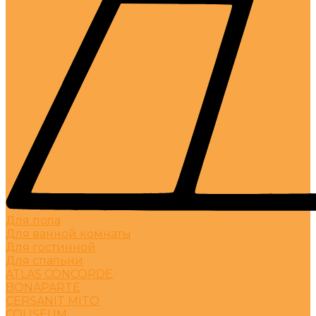
Для пола
Для ванной комнаты
Для гостинной
Для спальни
ATLAS CONCORDE
BONAPARTE
CERSANIT MITO
COLISEUM