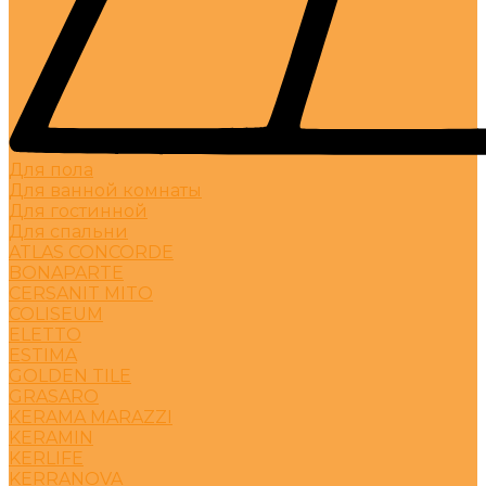
Для пола
Для ванной комнаты
Для гостинной
Для спальни
ATLAS CONCORDE
BONAPARTE
CERSANIT MITO
COLISEUM
ELETTO
ESTIMA
GOLDEN TILE
GRASARO
KERAMA MARAZZI
KERAMIN
KERLIFE
KERRANOVA