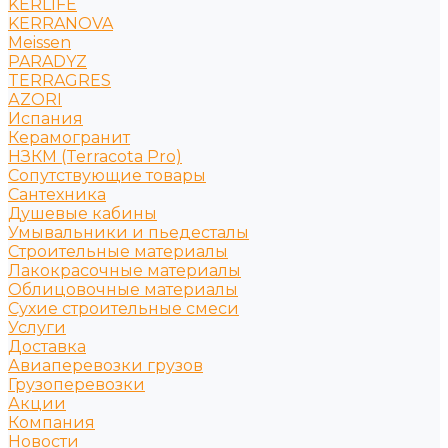
KERLIFE
KERRANOVA
Meissen
PARADYZ
TERRAGRES
АZORI
Испания
Керамогранит
НЗКМ (Terracota Pro)
Сопутствующие товары
Сантехника
Душевые кабины
Умывальники и пьедесталы
Строительные материалы
Лакокрасочные материалы
Облицовочные материалы
Сухие строительные смеси
Услуги
Доставка
Авиаперевозки грузов
Грузоперевозки
Акции
Компания
Новости