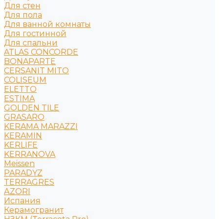
Для стен
Для пола
Для ванной комнаты
Для гостинной
Для спальни
ATLAS CONCORDE
BONAPARTE
CERSANIT MITO
COLISEUM
ELETTO
ESTIMA
GOLDEN TILE
GRASARO
KERAMA MARAZZI
KERAMIN
KERLIFE
KERRANOVA
Meissen
PARADYZ
TERRAGRES
АZORI
Испания
Керамогранит