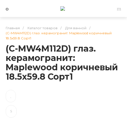
Главная
/
Каталог товаров
/
Для ванной
/
(C-MW4M112D) глаз. керамогранит: Maplewood коричневый
18.5x59.8 Сорт1
(C-MW4M112D) глаз.
керамогранит:
Maplewood коричневый
18.5x59.8 Сорт1