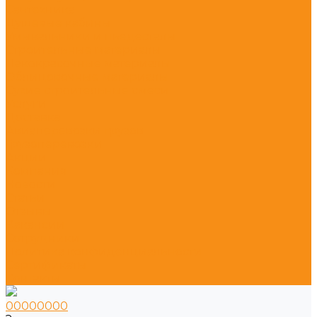
Сантехника
Душевые кабины
Умывальники и пьедесталы
Строительные материалы
Лакокрасочные материалы
Облицовочные материалы
Сухие строительные смеси
Услуги
Доставка
Авиаперевозки грузов
Грузоперевозки
Акции
Компания
Новости
Статьи
Отзывы
Вакансии
Сотрудники
Политика конфиденциальности
Сертификаты
Контакты
00000000