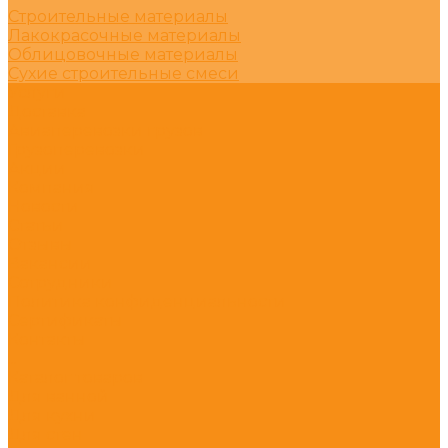
Строительные материалы
Лакокрасочные материалы
Облицовочные материалы
Сухие строительные смеси
Услуги
Доставка
Авиаперевозки грузов
Грузоперевозки
Акции
Компания
Новости
Статьи
Отзывы
Вакансии
Сотрудники
Политика конфиденциальности
Сертификаты
Контакты
...
Каталог товаров
Для ванной
Для кухни
Для стен