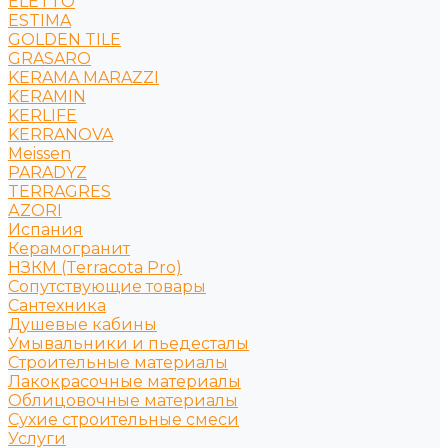
ELETTO
ESTIMA
GOLDEN TILE
GRASARO
KERAMA MARAZZI
KERAMIN
KERLIFE
KERRANOVA
Meissen
PARADYZ
TERRAGRES
АZORI
Испания
Керамогранит
НЗКМ (Terracota Pro)
Сопутствующие товары
Сантехника
Душевые кабины
Умывальники и пьедесталы
Строительные материалы
Лакокрасочные материалы
Облицовочные материалы
Сухие строительные смеси
Услуги