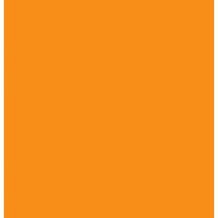
Для пола
Для ванной комнаты
Для гостинной
Для спальни
ATLAS CONCORDE
BONAPARTE
CERSANIT MITO
COLISEUM
ELETTO
ESTIMA
GOLDEN TILE
GRASARO
KERAMA MARAZZI
KERAMIN
KERLIFE
KERRANOVA
Meissen
PARADYZ
TERRAGRES
АZORI
Испания
Керамогранит
НЗКМ (Terracota Pro)
Сопутствующие товары