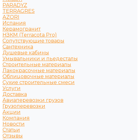
PARADYZ
TERRAGRES
АZORI
Испания
Керамогранит
НЗКМ (Terracota Pro)
Сопутствующие товары
Сантехника
Душевые кабины
Умывальники и пьедесталы
Строительные материалы
Лакокрасочные материалы
Облицовочные материалы
Сухие строительные смеси
Услуги
Доставка
Авиаперевозки грузов
Грузоперевозки
Акции
Компания
Новости
Статьи
Отзывы