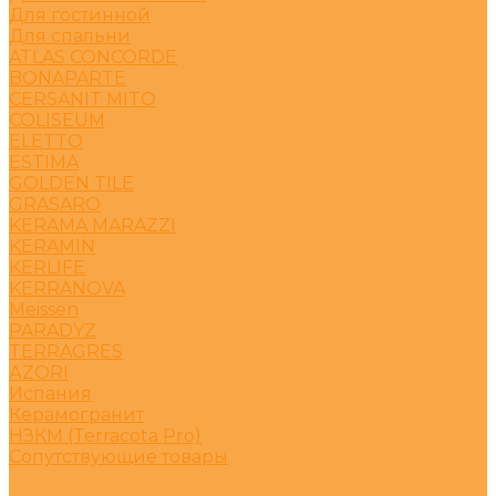
Для гостинной
Для спальни
ATLAS CONCORDE
BONAPARTE
CERSANIT MITO
COLISEUM
ELETTO
ESTIMA
GOLDEN TILE
GRASARO
KERAMA MARAZZI
KERAMIN
KERLIFE
KERRANOVA
Meissen
PARADYZ
TERRAGRES
АZORI
Испания
Керамогранит
НЗКМ (Terracota Pro)
Сопутствующие товары