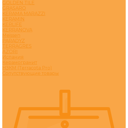
GOLDEN TILE
GRASARO
KERAMA MARAZZI
KERAMIN
KERLIFE
KERRANOVA
Meissen
PARADYZ
TERRAGRES
АZORI
Испания
Керамогранит
НЗКМ (Terracota Pro)
Сопутствующие товары