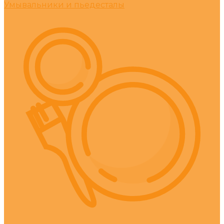
Умывальники и пьедесталы