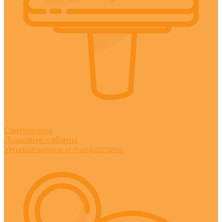
Сантехника
Душевые кабины
Умывальники и пьедесталы