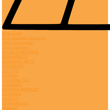
Для пола
Для ванной комнаты
Для гостинной
Для спальни
ATLAS CONCORDE
BONAPARTE
CERSANIT MITO
COLISEUM
ELETTO
ESTIMA
GOLDEN TILE
GRASARO
KERAMA MARAZZI
KERAMIN
KERLIFE
KERRANOVA
Meissen