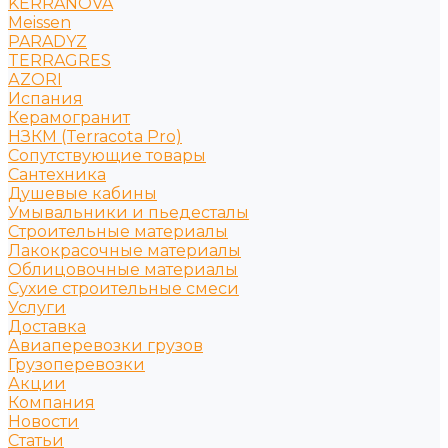
KERRANOVA
Meissen
PARADYZ
TERRAGRES
АZORI
Испания
Керамогранит
НЗКМ (Terracota Pro)
Сопутствующие товары
Сантехника
Душевые кабины
Умывальники и пьедесталы
Строительные материалы
Лакокрасочные материалы
Облицовочные материалы
Сухие строительные смеси
Услуги
Доставка
Авиаперевозки грузов
Грузоперевозки
Акции
Компания
Новости
Статьи