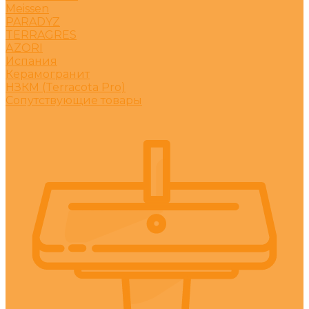
Meissen
PARADYZ
TERRAGRES
АZORI
Испания
Керамогранит
НЗКМ (Terracota Pro)
Сопутствующие товары