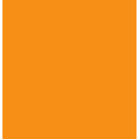
KERLIFE
KERRANOVA
Meissen
PARADYZ
TERRAGRES
АZORI
Испания
Керамогранит
НЗКМ (Terracota Pro)
Сопутствующие товары
Сантехника
Душевые кабины
Умывальники и пьедесталы
Строительные материалы
Лакокрасочные материалы
Облицовочные материалы
Сухие строительные смеси
Услуги
Доставка
Авиаперевозки грузов
Грузоперевозки
Акции
Компания
Новости