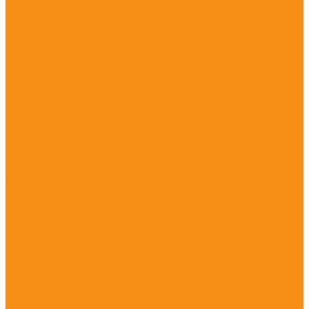
Сотрудники
Политика конфиденциальности
Сертификаты
Контакты
...
Каталог товаров
Для ванной
Для кухни
Для стен
Для пола
Для ванной комнаты
Для гостинной
Для спальни
ATLAS CONCORDE
BONAPARTE
CERSANIT MITO
COLISEUM
ELETTO
ESTIMA
GOLDEN TILE
GRASARO
KERAMA MARAZZI
KERAMIN