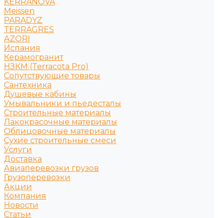
KERRANOVA
Meissen
PARADYZ
TERRAGRES
АZORI
Испания
Керамогранит
НЗКМ (Terracota Pro)
Сопутствующие товары
Сантехника
Душевые кабины
Умывальники и пьедесталы
Строительные материалы
Лакокрасочные материалы
Облицовочные материалы
Сухие строительные смеси
Услуги
Доставка
Авиаперевозки грузов
Грузоперевозки
Акции
Компания
Новости
Статьи