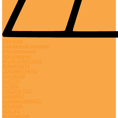
Для пола
Для ванной комнаты
Для гостинной
Для спальни
ATLAS CONCORDE
BONAPARTE
CERSANIT MITO
COLISEUM
ELETTO
ESTIMA
GOLDEN TILE
GRASARO
KERAMA MARAZZI
KERAMIN
KERLIFE
KERRANOVA