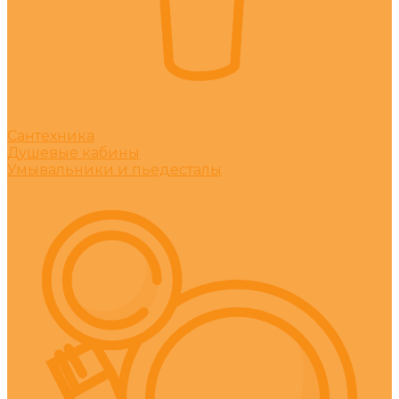
Сантехника
Душевые кабины
Умывальники и пьедесталы