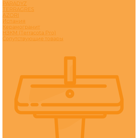
PARADYZ
TERRAGRES
АZORI
Испания
Керамогранит
НЗКМ (Terracota Pro)
Сопутствующие товары