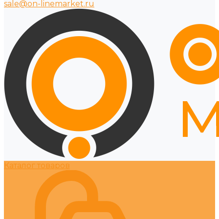
sale@on-linemarket.ru
Каталог товаров