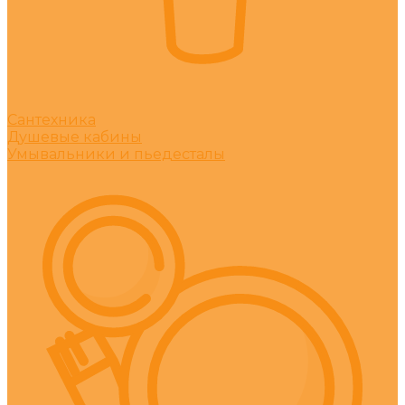
Сантехника
Душевые кабины
Умывальники и пьедесталы