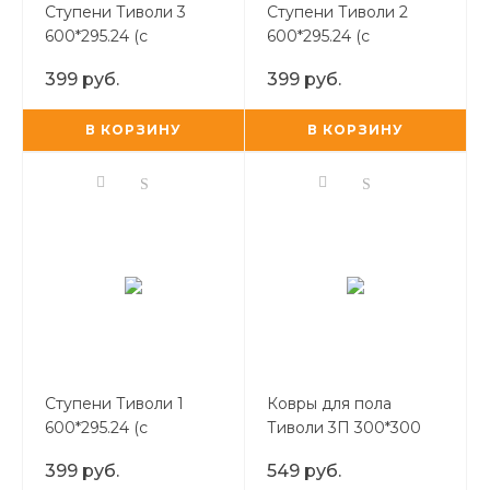
Ступени Тиволи 3
Ступени Тиволи 2
600*295.24 (с
600*295.24 (с
противоскользящими
противоскользящими
399 руб.
399 руб.
пропилами)
пропилами)
В КОРЗИНУ
В КОРЗИНУ
Ступени Тиволи 1
Ковры для пола
600*295.24 (с
Тиволи 3П 300*300
противоскользящими
(полоски, микс
399 руб.
549 руб.
пропилами)
бежевый)