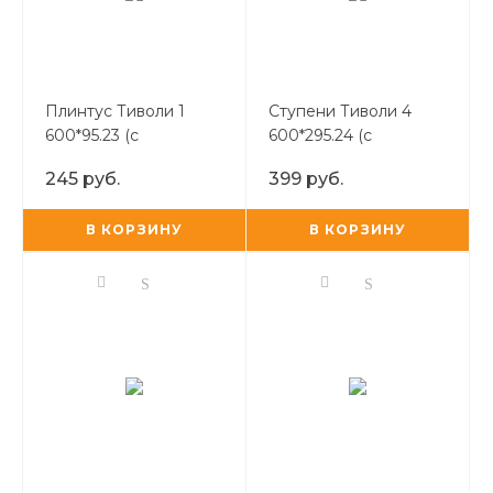
Плинтус Тиволи 1
Ступени Тиволи 4
600*95.23 (с
600*295.24 (с
закругленной фаской)
противоскользящими
245 руб.
399 руб.
пропилами)
В КОРЗИНУ
В КОРЗИНУ