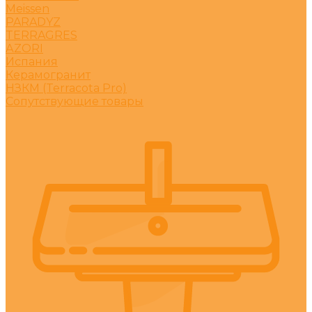
Meissen
PARADYZ
TERRAGRES
АZORI
Испания
Керамогранит
НЗКМ (Terracota Pro)
Сопутствующие товары