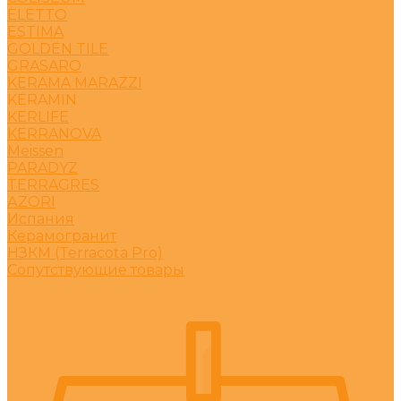
ELETTO
ESTIMA
GOLDEN TILE
GRASARO
KERAMA MARAZZI
KERAMIN
KERLIFE
KERRANOVA
Meissen
PARADYZ
TERRAGRES
АZORI
Испания
Керамогранит
НЗКМ (Terracota Pro)
Сопутствующие товары