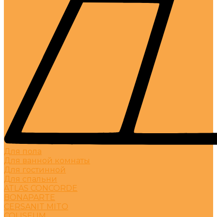
Для пола
Для ванной комнаты
Для гостинной
Для спальни
ATLAS CONCORDE
BONAPARTE
CERSANIT MITO
COLISEUM