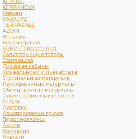
KERLIFE
KERRANOVA
Meissen
PARADYZ
TERRAGRES
АZORI
Испания
Керамогранит
НЗКМ (Terracota Pro)
Сопутствующие товары
Сантехника
Душевые кабины
Умывальники и пьедесталы
Строительные материалы
Лакокрасочные материалы
Облицовочные материалы
Сухие строительные смеси
Услуги
Доставка
Авиаперевозки грузов
Грузоперевозки
Акции
Компания
Новости