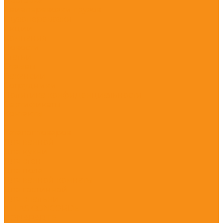
Доставка
Авиаперевозки грузов
Грузоперевозки
Акции
Компания
Новости
Статьи
Отзывы
Вакансии
Сотрудники
Политика конфиденциальности
Сертификаты
Контакты
...
Каталог товаров
Для ванной
Для кухни
Для стен
Для пола
Для ванной комнаты
Для гостинной
Для спальни
ATLAS CONCORDE
BONAPARTE