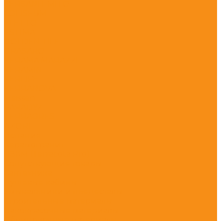
CERSANIT MITO
COLISEUM
ELETTO
ESTIMA
GOLDEN TILE
GRASARO
KERAMA MARAZZI
KERAMIN
KERLIFE
KERRANOVA
Meissen
PARADYZ
TERRAGRES
АZORI
Испания
Керамогранит
НЗКМ (Terracota Pro)
Сопутствующие товары
Сантехника
Душевые кабины
Умывальники и пьедесталы
Строительные материалы
Лакокрасочные материалы
Облицовочные материалы