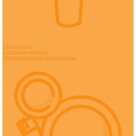
Сантехника
Душевые кабины
Умывальники и пьедесталы