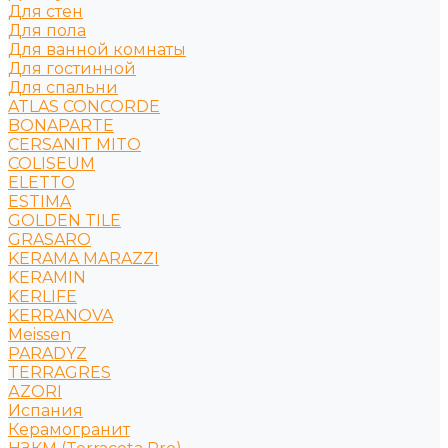
Для стен
Для пола
Для ванной комнаты
Для гостинной
Для спальни
ATLAS CONCORDE
BONAPARTE
CERSANIT MITO
COLISEUM
ELETTO
ESTIMA
GOLDEN TILE
GRASARO
KERAMA MARAZZI
KERAMIN
KERLIFE
KERRANOVA
Meissen
PARADYZ
TERRAGRES
АZORI
Испания
Керамогранит