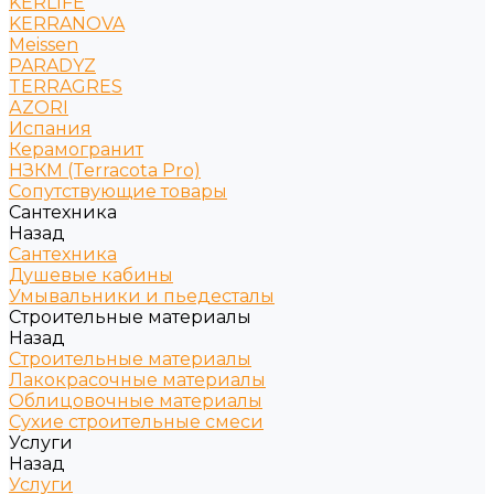
KERLIFE
KERRANOVA
Meissen
PARADYZ
TERRAGRES
АZORI
Испания
Керамогранит
НЗКМ (Terracota Pro)
Сопутствующие товары
Сантехника
Назад
Сантехника
Душевые кабины
Умывальники и пьедесталы
Строительные материалы
Назад
Строительные материалы
Лакокрасочные материалы
Облицовочные материалы
Сухие строительные смеси
Услуги
Назад
Услуги