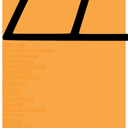
Для пола
Для ванной комнаты
Для гостинной
Для спальни
ATLAS CONCORDE
BONAPARTE
CERSANIT MITO
COLISEUM
ELETTO
ESTIMA
GOLDEN TILE
GRASARO
KERAMA MARAZZI
KERAMIN
KERLIFE
KERRANOVA