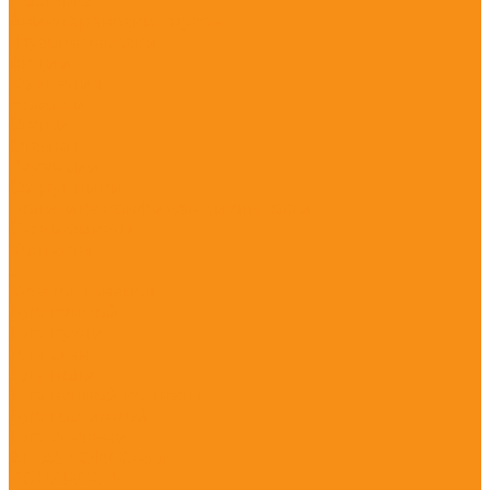
Доставка
Авиаперевозки грузов
Грузоперевозки
Акции
Компания
Новости
Статьи
Отзывы
Вакансии
Сотрудники
Политика конфиденциальности
Сертификаты
Контакты
...
Каталог товаров
Для ванной
Для кухни
Для стен
Для пола
Для ванной комнаты
Для гостинной
Для спальни
ATLAS CONCORDE
BONAPARTE