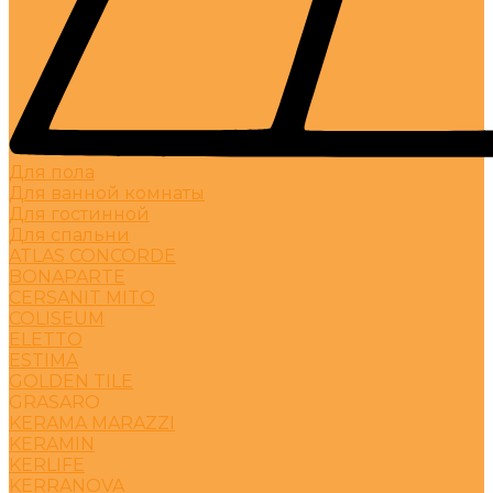
Для пола
Для ванной комнаты
Для гостинной
Для спальни
ATLAS CONCORDE
BONAPARTE
CERSANIT MITO
COLISEUM
ELETTO
ESTIMA
GOLDEN TILE
GRASARO
KERAMA MARAZZI
KERAMIN
KERLIFE
KERRANOVA