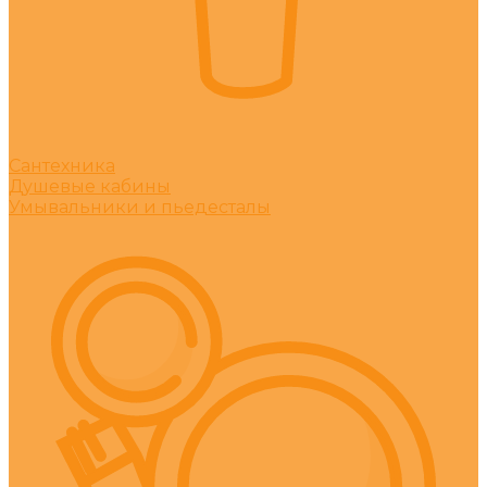
Сантехника
Душевые кабины
Умывальники и пьедесталы