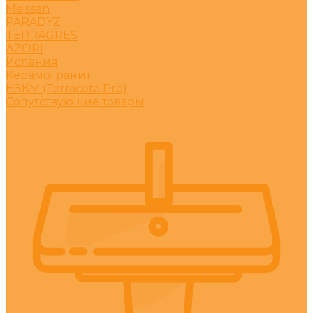
Meissen
PARADYZ
TERRAGRES
АZORI
Испания
Керамогранит
НЗКМ (Terracota Pro)
Сопутствующие товары