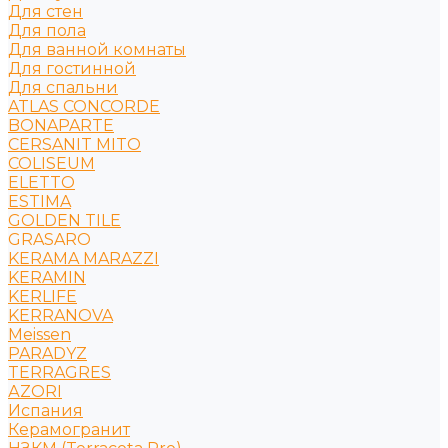
Для стен
Для пола
Для ванной комнаты
Для гостинной
Для спальни
ATLAS CONCORDE
BONAPARTE
CERSANIT MITO
COLISEUM
ELETTO
ESTIMA
GOLDEN TILE
GRASARO
KERAMA MARAZZI
KERAMIN
KERLIFE
KERRANOVA
Meissen
PARADYZ
TERRAGRES
АZORI
Испания
Керамогранит