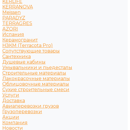
KERLIFE
KERRANOVA
Meissen
PARADYZ
TERRAGRES
АZORI
Испания
Керамогранит
НЗКМ (Terracota Pro)
Сопутствующие товары
Сантехника
Душевые кабины
Умывальники и пьедесталы
Строительные материалы
Лакокрасочные материалы
Облицовочные материалы
Сухие строительные смеси
Услуги
Доставка
Авиаперевозки грузов
Грузоперевозки
Акции
Компания
Новости