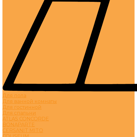
Для пола
Для ванной комнаты
Для гостинной
Для спальни
ATLAS CONCORDE
BONAPARTE
CERSANIT MITO
COLISEUM