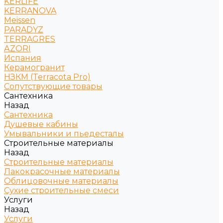
KERLIFE
KERRANOVA
Meissen
PARADYZ
TERRAGRES
АZORI
Испания
Керамогранит
НЗКМ (Terracota Pro)
Сопутствующие товары
Сантехника
Назад
Сантехника
Душевые кабины
Умывальники и пьедесталы
Строительные материалы
Назад
Строительные материалы
Лакокрасочные материалы
Облицовочные материалы
Сухие строительные смеси
Услуги
Назад
Услуги