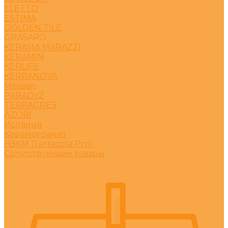
ELETTO
ESTIMA
GOLDEN TILE
GRASARO
KERAMA MARAZZI
KERAMIN
KERLIFE
KERRANOVA
Meissen
PARADYZ
TERRAGRES
АZORI
Испания
Керамогранит
НЗКМ (Terracota Pro)
Сопутствующие товары