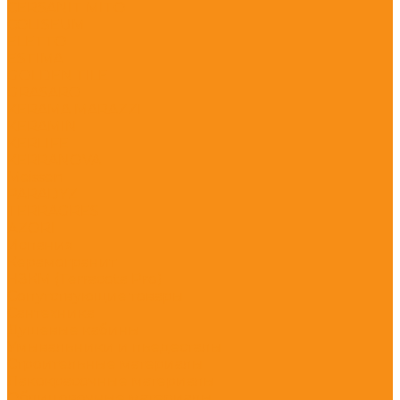
CERSANIT MITO
COLISEUM
ELETTO
ESTIMA
GOLDEN TILE
GRASARO
KERAMA MARAZZI
KERAMIN
KERLIFE
KERRANOVA
Meissen
PARADYZ
TERRAGRES
АZORI
Испания
Керамогранит
НЗКМ (Terracota Pro)
Сопутствующие товары
Сантехника
Душевые кабины
Умывальники и пьедесталы
Строительные материалы
Лакокрасочные материалы
Облицовочные материалы